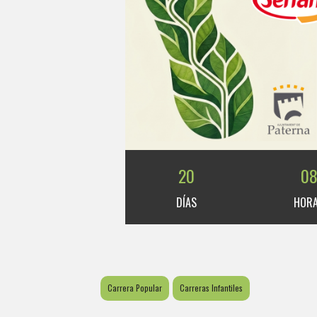
20
0
DÍAS
HOR
Carrera Popular
Carreras Infantiles