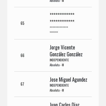
Absoluta - M
*************
*************
65
*************
*******
Jorge Vicente
González González
66
INDEPENDIENTE
Absoluta - M
Jose Miguel Agundez
67
INDEPENDIENTE
Absoluta - M
Juan Carlos Diaz