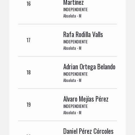
Martínez
16
INDEPENDIENTE
Absoluta - M
Rafa Rodilla Valls
17
INDEPENDIENTE
Absoluta - M
Adrian Ortega Belando
18
INDEPENDIENTE
Absoluta - M
Alvaro Mejías Pérez
19
INDEPENDIENTE
Absoluta - M
Daniel Pérez Córcoles