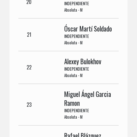
20
INDEPENDIENTE
Absoluta - M
Óscar Martí Soldado
21
INDEPENDIENTE
Absoluta - M
Alexey Bulokhov
22
INDEPENDIENTE
Absoluta - M
Miguel Ángel Garcia
Ramon
23
INDEPENDIENTE
Absoluta - M
Rafael Blázquez