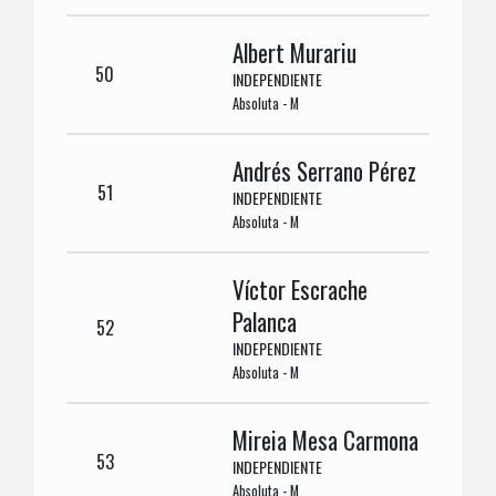
Albert Murariu
50
INDEPENDIENTE
Absoluta - M
Andrés Serrano Pérez
51
INDEPENDIENTE
Absoluta - M
Víctor Escrache
Palanca
52
INDEPENDIENTE
Absoluta - M
Mireia Mesa Carmona
53
INDEPENDIENTE
Absoluta - M