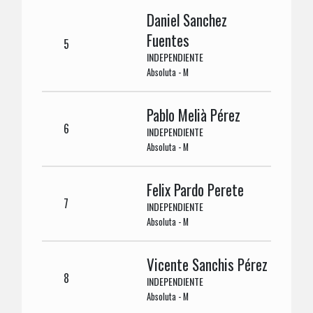
Daniel Sanchez
Fuentes
5
INDEPENDIENTE
Absoluta - M
Pablo Melià Pérez
6
INDEPENDIENTE
Absoluta - M
Felix Pardo Perete
7
INDEPENDIENTE
Absoluta - M
Vicente Sanchis Pérez
8
INDEPENDIENTE
Absoluta - M