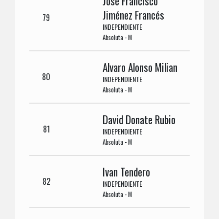
José Francisco
Jiménez Francés
79
INDEPENDIENTE
Absoluta - M
Alvaro Alonso Milian
80
INDEPENDIENTE
Absoluta - M
David Donate Rubio
81
INDEPENDIENTE
Absoluta - M
Ivan Tendero
82
INDEPENDIENTE
Absoluta - M