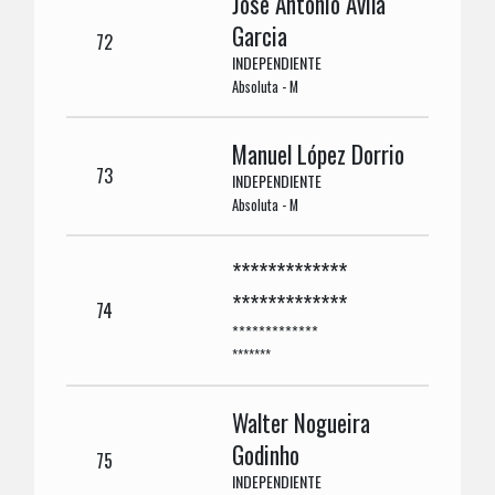
Jose Antonio Avila
Garcia
72
INDEPENDIENTE
Absoluta - M
Manuel López Dorrio
73
INDEPENDIENTE
Absoluta - M
*************
*************
74
*************
*******
Walter Nogueira
Godinho
75
INDEPENDIENTE