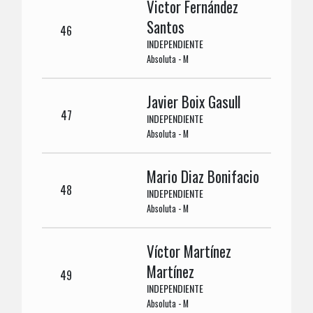
Victor Fernández
Santos
46
INDEPENDIENTE
Absoluta - M
Javier Boix Gasull
47
INDEPENDIENTE
Absoluta - M
Mario Diaz Bonifacio
48
INDEPENDIENTE
Absoluta - M
Víctor Martínez
Martínez
49
INDEPENDIENTE
Absoluta - M