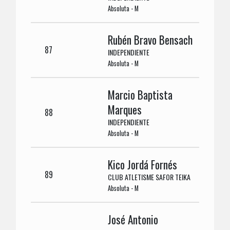
Absoluta - M
Rubén Bravo Bensach
87
INDEPENDIENTE
Absoluta - M
Marcio Baptista
Marques
88
INDEPENDIENTE
Absoluta - M
Kico Jordá Fornés
89
CLUB ATLETISME SAFOR TEIKA
Absoluta - M
José Antonio