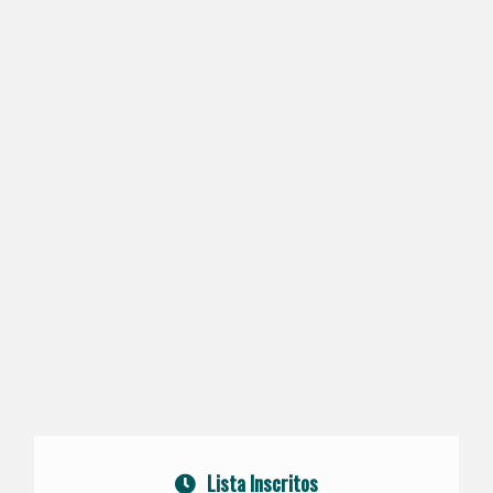
Lista Inscritos