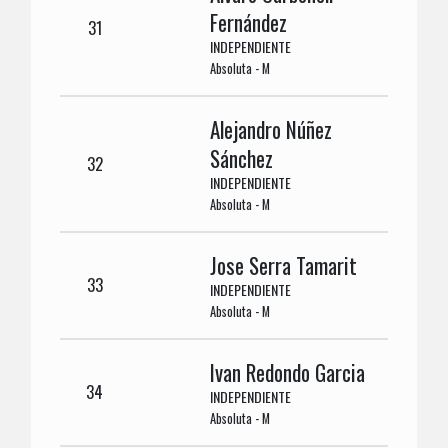
Fernández
31
INDEPENDIENTE
Absoluta - M
Alejandro Núñez
Sánchez
32
INDEPENDIENTE
Absoluta - M
Jose Serra Tamarit
33
INDEPENDIENTE
Absoluta - M
Ivan Redondo Garcia
34
INDEPENDIENTE
Absoluta - M