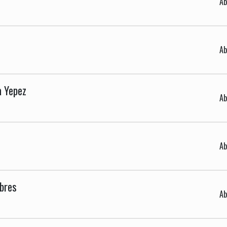
Ab
Ab
a Yepez
Ab
Ab
abres
Ab