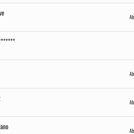
ve
Ab
*******
Ab
z
Ab
lano
Ab