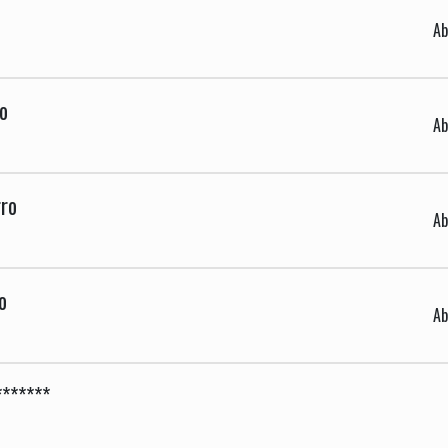
Ab
o
Ab
rro
Ab
o
Ab
*******