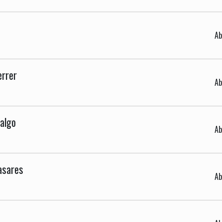
Ab
errer
Ab
dalgo
Ab
asares
Ab