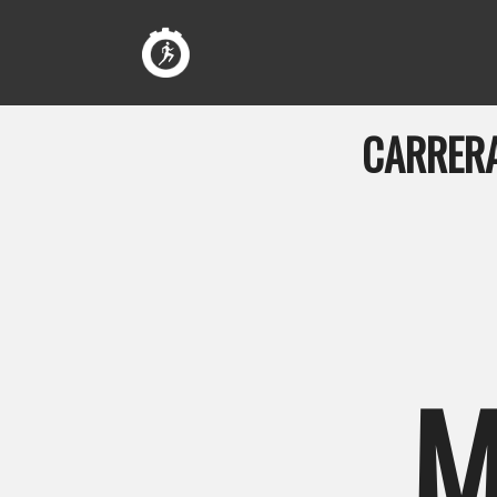
CARRERA
M