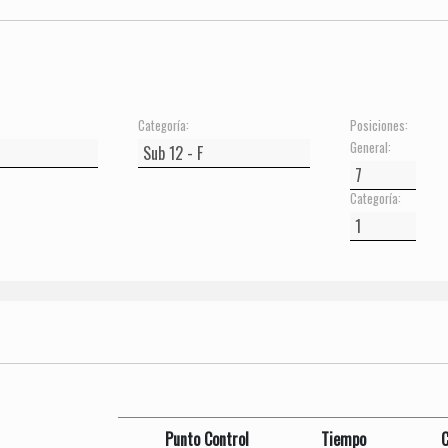
Categoría:
Posiciones:
General:
Categoría:
Punto Control
Tiempo
C