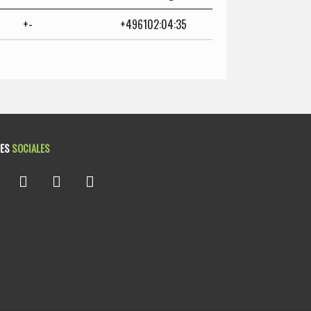
+-
+496102:04:35
DES
SOCIALES