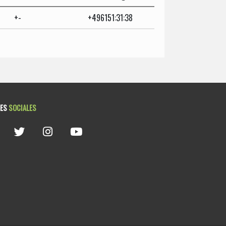
+-
+496151:31:38
DES
SOCIALES