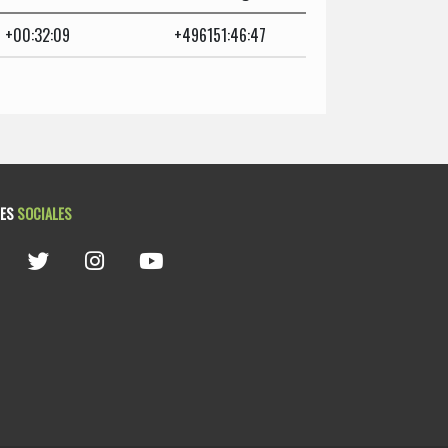
+00:32:09
+496151:46:47
DES
SOCIALES