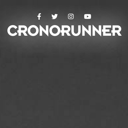
C
R
O
N
O
R
U
N
N
E
R